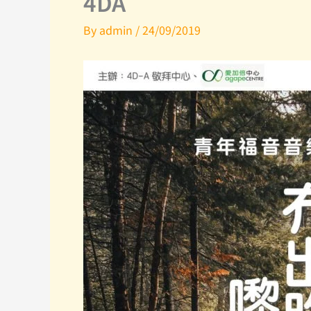
4DA
By
admin
/
24/09/2019