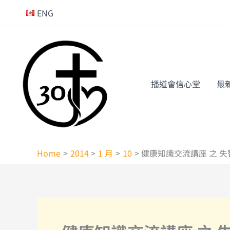
Skip
ENG
to
content
播道會信心堂
最
Home
2014
1 月
10
健康知識交流講座 之 