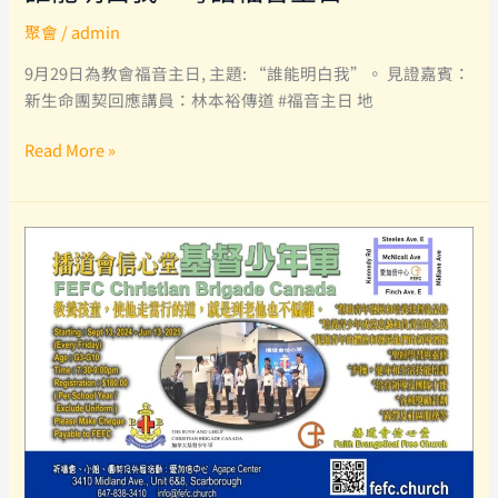
聚會
/
admin
9月29日為教會福音主日, 主題: “誰能明白我”。 見證嘉賓：
新生命團契回應講員：林本裕傳道 #福音主日 地
誰
Read More »
能
明
白
我
–
粵
語
福
音
主
日