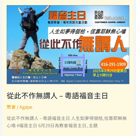
子
心
–
粵
語
福
音
主
日
從此不作無謂人 – 粵語福音主日
聚會
/
Agape
從此不作無謂人 – 粵語福音主日 人生如夢得個桔,信靠耶穌無
心噏 #福音主日 6月29日為教會福音主日, 主題