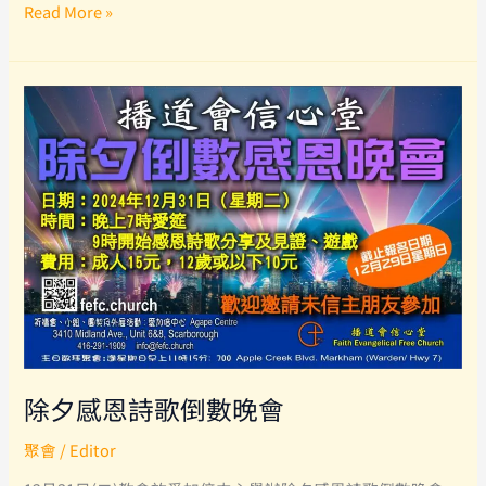
從
Read More »
此
不
作
無
謂
人
–
粵
語
福
音
主
日
除夕感恩詩歌倒數晚會
聚會
/
Editor