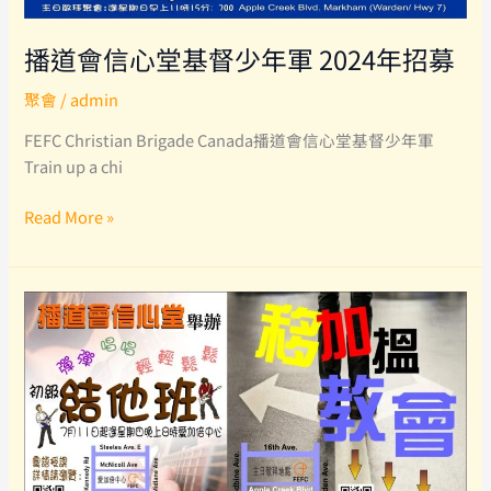
播道會信心堂基督少年軍 2024年招募
聚會
/
admin
FEFC Christian Brigade Canada播道會信心堂基督少年軍
Train up a chi
播
Read More »
道
會
信
心
堂
基
督
少
年
軍