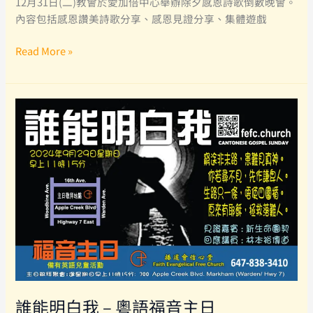
12月31日(二)教會於愛加倍中心舉辦除夕感恩詩歌倒數晚會。
內容包括感恩讚美詩歌分享、感恩見證分享、集體遊戲
除
Read More »
夕
感
恩
詩
歌
倒
數
晚
會
誰能明白我 – 粵語福音主日