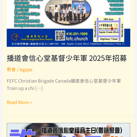
播道會信心堂基督少年軍 2025年招募
聚會
/
Agape
FEFC Christian Brigade Canada播道會信心堂基督少年軍
Train up a chi […]
播
Read More »
道
會
信
心