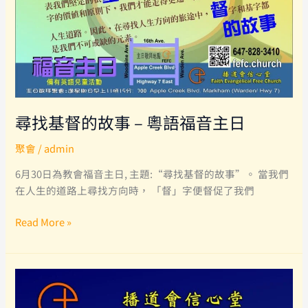
尋找基督的故事 – 粵語福音主日
聚會
/
admin
6月30日為教會福音主日, 主題:“尋找基督的故事”。 當我們
在人生的道路上尋找方向時， 「督」字便督促了我們
尋
Read More »
找
基
督
的
故