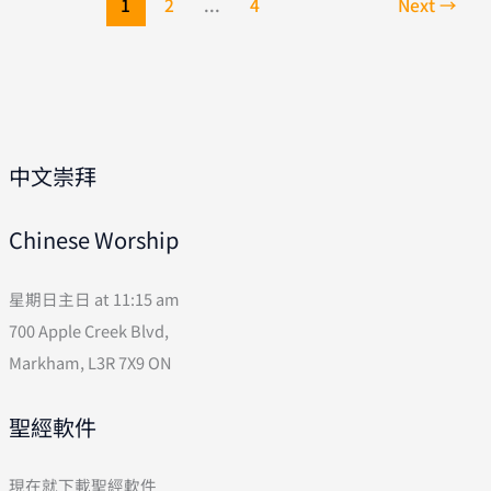
1
2
...
4
Next
→
心
堂
基
督
少
年
軍
中文崇拜
成
立
Chinese Worship
感
恩
禮
星期日主日 at 11:15 am
700 Apple Creek Blvd,
Markham, L3R 7X9 ON
聖經軟件
現在就下載聖經軟件