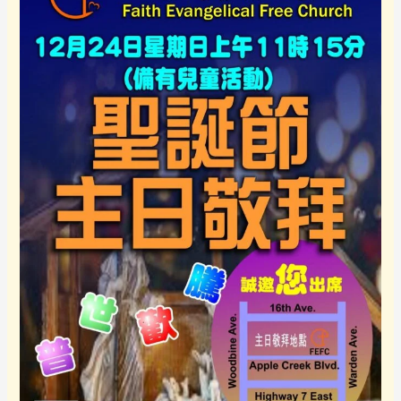
事
–
粵
語
福
音
主
日