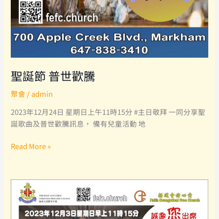
聖誕節 普世歡騰
聚會
/
admin
2023年12月24日 星期日上午11時15分 #主日敬拜 一同分享聖
誕歌曲及普世歡騰訊息， 備有兒童活動 地
聖
Read More »
誕
節
普
世
歡
騰