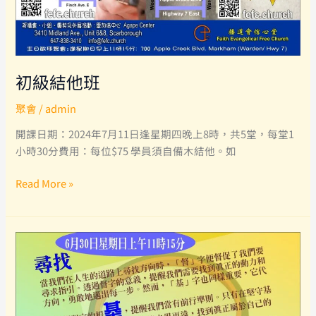
2024
年
招
募
初級結他班
聚會
/
admin
開課日期：2024年7月11日逢星期四晚上8時，共5堂，每堂1
小時30分費用：每位$75 學員須自備木結他。如
初
Read More »
級
結
他
班