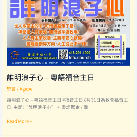
堂
基
督
少
年
軍
2025
年
招
募
誰明浪子心 – 粵語福音主日
聚會
/
Agape
誰明浪子心 – 粵語福音主日 #福音主日 8月31日為教會福音主
日, 主題:“誰明浪子心”。 粵語聚會 / 備
誰
Read More »
明
浪